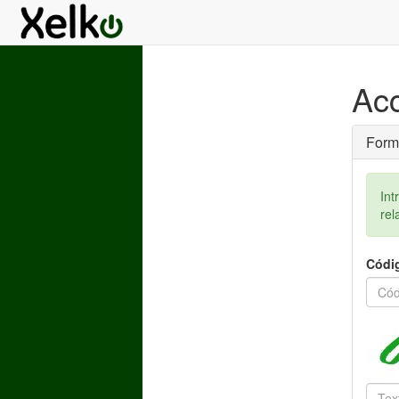
Acc
Form
Int
rel
Códig